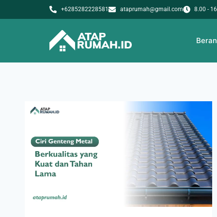
+6285282228581
ataprumah@gmail.com
8.00 - 1
Bera