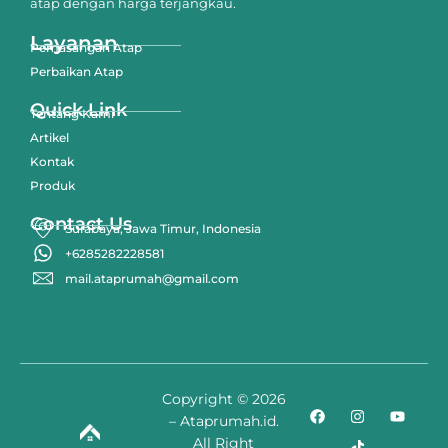
atap dengan harga terjangkau.
Layanan
Pemasangan Atap
Perbaikan Atap
Quick Link
Tentang Kami
Artikel
Kontak
Produk
Contact Us
Surabaya, Jawa Timur, Indonesia
+6285282228581
mail.ataprumah@gmail.com
Copyright © 2026
– Ataprumah.id.
All Right