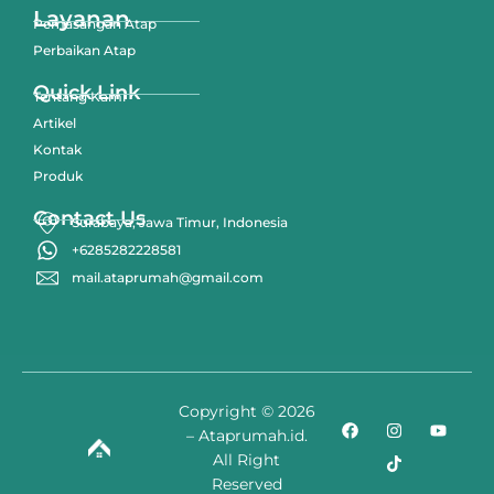
Layanan
Pemasangan Atap
Perbaikan Atap
Quick Link
Tentang Kami
Artikel
Kontak
Produk
Contact Us
Surabaya, Jawa Timur, Indonesia
+6285282228581
mail.ataprumah@gmail.com
Copyright © 2026
– Ataprumah.id.
All Right
Reserved