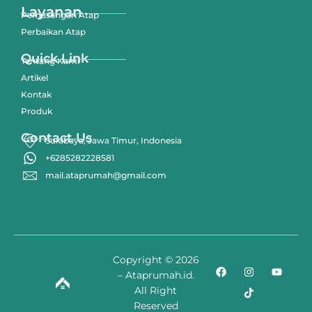
Layanan
Pemasangan Atap
Perbaikan Atap
Quick Link
Tentang Kami
Artikel
Kontak
Produk
Contact Us
Surabaya, Jawa Timur, Indonesia
+6285282228581
mail.ataprumah@gmail.com
Copyright © 2026
– Ataprumah.id.
All Right
Reserved