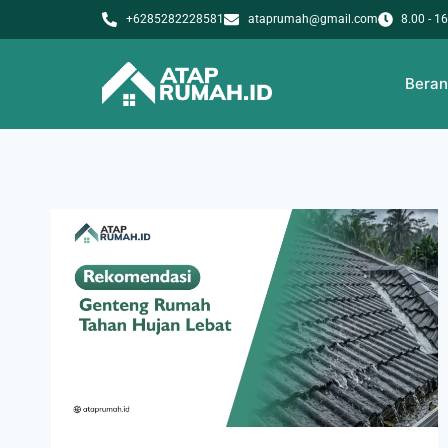
+6285282228581
ataprumah@gmail.com
8.00 - 1
Bera