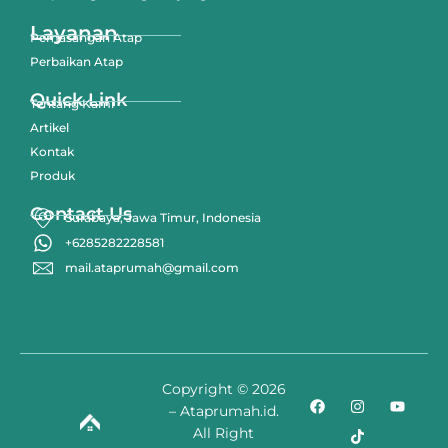
Layanan
Pemasangan Atap
Perbaikan Atap
Quick Link
Tentang Kami
Artikel
Kontak
Produk
Contact Us
Surabaya, Jawa Timur, Indonesia
+6285282228581
mail.ataprumah@gmail.com
Copyright © 2026
– Ataprumah.id.
All Right