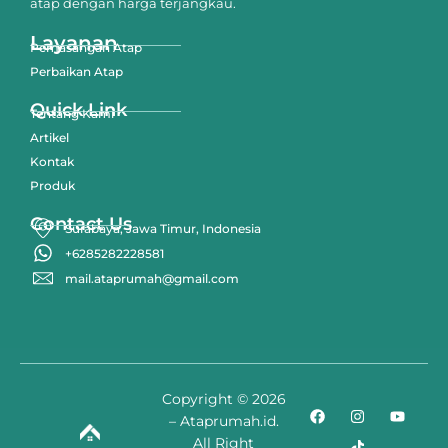
atap dengan harga terjangkau.
Layanan
Pemasangan Atap
Perbaikan Atap
Quick Link
Tentang Kami
Artikel
Kontak
Produk
Contact Us
Surabaya, Jawa Timur, Indonesia
+6285282228581
mail.ataprumah@gmail.com
Copyright © 2026
– Ataprumah.id.
All Right