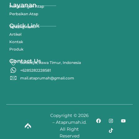
Layanan
Pemasangan Atap
Perbaikan Atap
Quick Link
Tentang Kami
Artikel
Kontak
Produk
Contact Us
Surabaya, Jawa Timur, Indonesia
+6285282228581
mail.ataprumah@gmail.com
Copyright © 2026
– Ataprumah.id.
All Right
Reserved