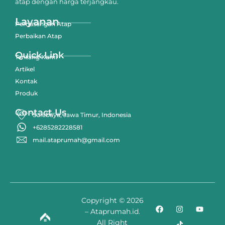
atap dengan harga terjangkau.
Layanan
Pemasangan Atap
Perbaikan Atap
Quick Link
Tentang Kami
Artikel
Kontak
Produk
Contact Us
Surabaya, Jawa Timur, Indonesia
+6285282228581
mail.ataprumah@gmail.com
Copyright © 2026
– Ataprumah.id.
All Right