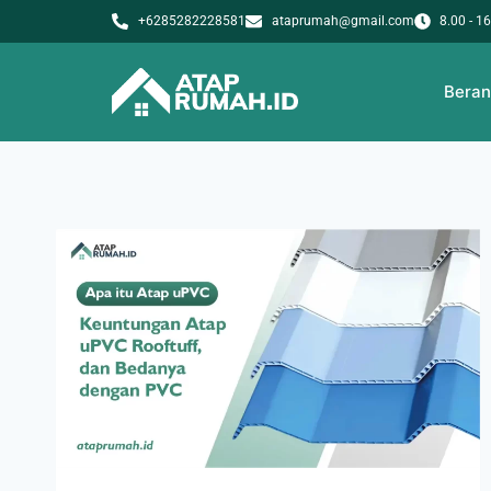
+6285282228581
ataprumah@gmail.com
8.00 - 1
Bera