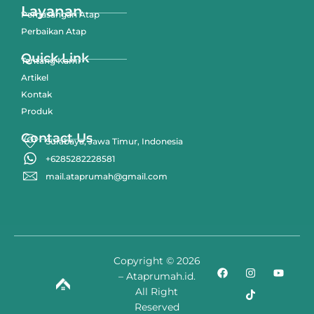
Layanan
Pemasangan Atap
Perbaikan Atap
Quick Link
Tentang Kami
Artikel
Kontak
Produk
Contact Us
Surabaya, Jawa Timur, Indonesia
+6285282228581
mail.ataprumah@gmail.com
Copyright © 2026
– Ataprumah.id.
All Right
Reserved