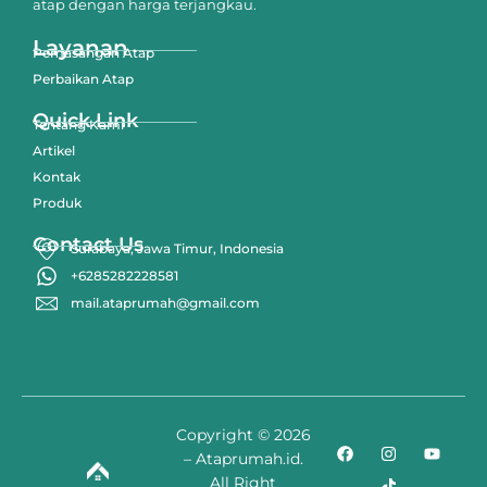
atap dengan harga terjangkau.
Layanan
Pemasangan Atap
Perbaikan Atap
Quick Link
Tentang Kami
Artikel
Kontak
Produk
Contact Us
Surabaya, Jawa Timur, Indonesia
+6285282228581
mail.ataprumah@gmail.com
Copyright © 2026
– Ataprumah.id.
All Right