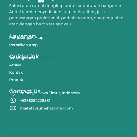
Solusi atap rumah lengkap untuk kebutuhan bangunan
Anda! Kami menyediakan atap berkualitas, jasa
pemasangan profesional, perbaikan atap, dan penjualan
atap dengan harga terjangkau.
Layanan
Pemasangan Atap
Perbaikan Atap
Quick Link
Tentang Kami
Artikel
Kontak
Produk
Contact Us
Surabaya, Jawa Timur, Indonesia
+6285282228581
mail.ataprumah@gmail.com