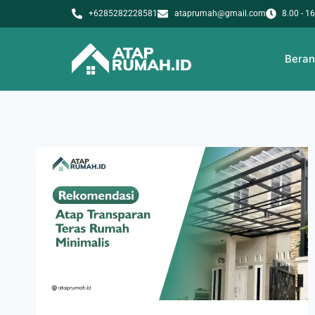
+6285282228581
ataprumah@gmail.com
8.00 - 1
Bera