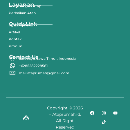
Layanan
Pemasangan Atap
Perbaikan Atap
Quick Link
Tentang Kami
Artikel
Kontak
Produk
Contact Us
Surabaya, Jawa Timur, Indonesia
+6285282228581
mail.ataprumah@gmail.com
Copyright © 2026
– Ataprumah.id.
All Right
Reserved