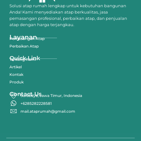
Solusi atap rumah lengkap untuk kebutuhan bangunan
Anda! Kami menyediakan atap berkualitas, jasa
pemasangan profesional, perbaikan atap, dan penjualan
atap dengan harga terjangkau.
Layanan
Pemasangan Atap
Perbaikan Atap
Quick Link
Tentang Kami
Artikel
Kontak
Produk
Contact Us
Surabaya, Jawa Timur, Indonesia
+6285282228581
mail.ataprumah@gmail.com