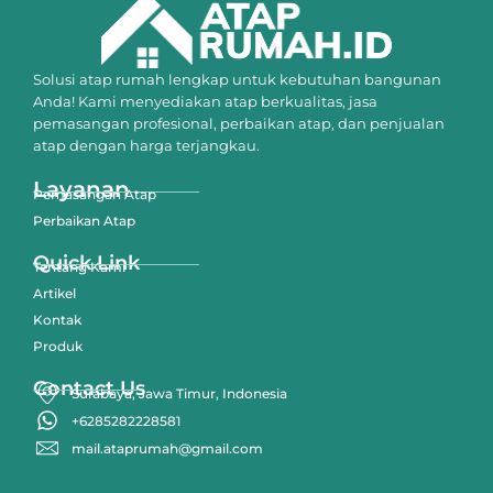
Solusi atap rumah lengkap untuk kebutuhan bangunan
Anda! Kami menyediakan atap berkualitas, jasa
pemasangan profesional, perbaikan atap, dan penjualan
atap dengan harga terjangkau.
Layanan
Pemasangan Atap
Perbaikan Atap
Quick Link
Tentang Kami
Artikel
Kontak
Produk
Contact Us
Surabaya, Jawa Timur, Indonesia
+6285282228581
mail.ataprumah@gmail.com