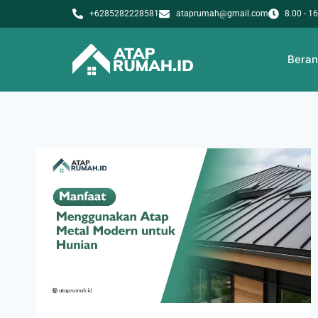
+6285282228581
ataprumah@gmail.com
8.00 - 1
Bera