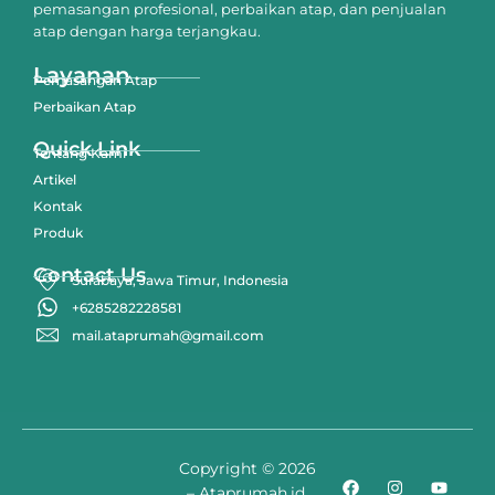
pemasangan profesional, perbaikan atap, dan penjualan
atap dengan harga terjangkau.
Layanan
Pemasangan Atap
Perbaikan Atap
Quick Link
Tentang Kami
Artikel
Kontak
Produk
Contact Us
Surabaya, Jawa Timur, Indonesia
+6285282228581
mail.ataprumah@gmail.com
Copyright © 2026
– Ataprumah.id.