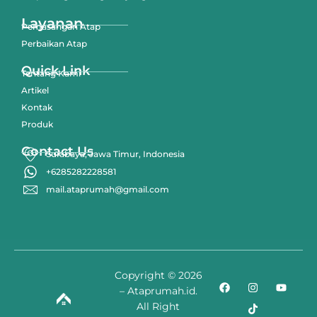
Layanan
Pemasangan Atap
Perbaikan Atap
Quick Link
Tentang Kami
Artikel
Kontak
Produk
Contact Us
Surabaya, Jawa Timur, Indonesia
+6285282228581
mail.ataprumah@gmail.com
Copyright © 2026
– Ataprumah.id.
All Right