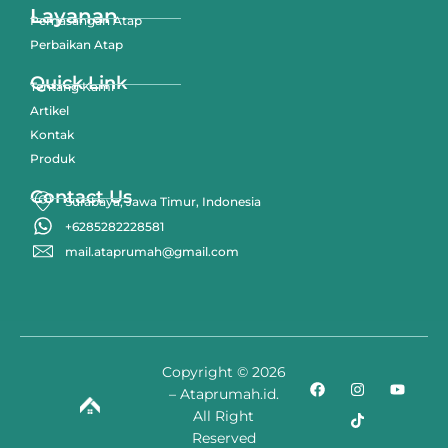
Layanan
Pemasangan Atap
Perbaikan Atap
Quick Link
Tentang Kami
Artikel
Kontak
Produk
Contact Us
Surabaya, Jawa Timur, Indonesia
+6285282228581
mail.ataprumah@gmail.com
Copyright © 2026
– Ataprumah.id.
All Right
Reserved