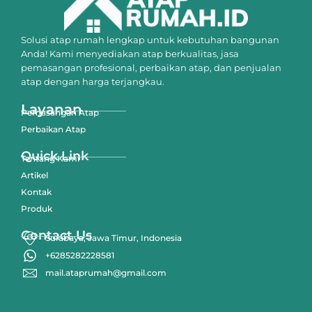
Solusi atap rumah lengkap untuk kebutuhan bangunan
Anda! Kami menyediakan atap berkualitas, jasa
pemasangan profesional, perbaikan atap, dan penjualan
atap dengan harga terjangkau.
Layanan
Pemasangan Atap
Perbaikan Atap
Quick Link
Tentang Kami
Artikel
Kontak
Produk
Contact Us
Surabaya, Jawa Timur, Indonesia
+6285282228581
mail.ataprumah@gmail.com